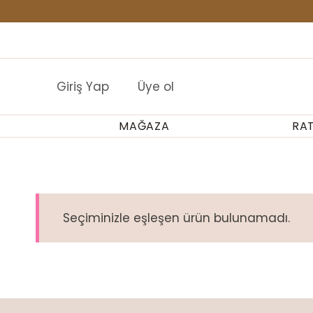
İçeriğe
geç
Buraya HTML ekle
Giriş Yap
Üye ol
MAĞAZA
RA
Seçiminizle eşleşen ürün bulunamadı.