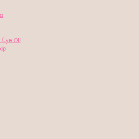
da
/ Üye Ol!
kip