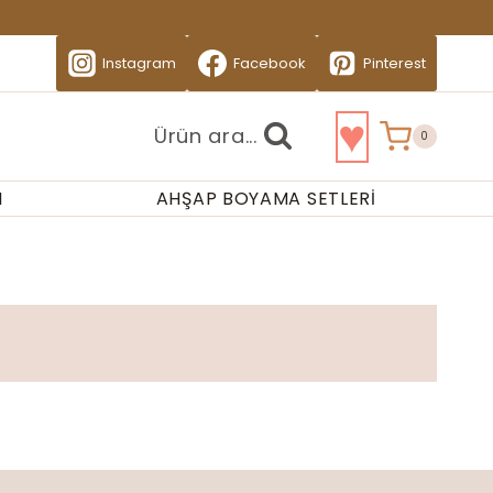
Instagram
Facebook
Pinterest
♥
Ürün ara...
0
I
AHŞAP BOYAMA SETLERI