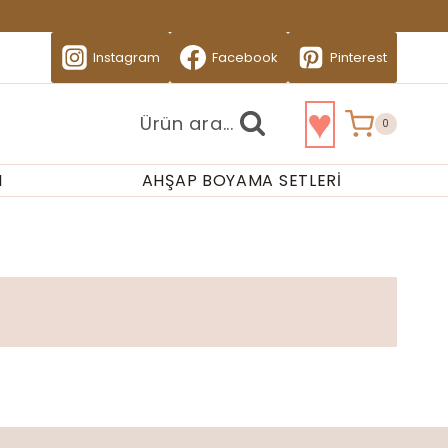
Instagram
Facebook
Pinterest
♥
Ürün ara...
0
I
AHŞAP BOYAMA SETLERI