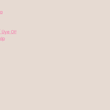
da
/ Üye Ol!
kip