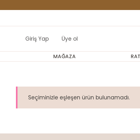
İçeriğe
geç
Buraya HTML ekle
Giriş Yap
Üye ol
MAĞAZA
RA
Seçiminizle eşleşen ürün bulunamadı.