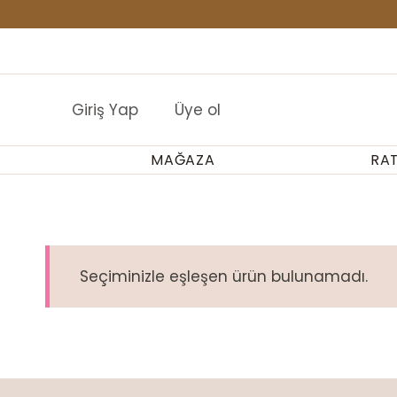
İçeriğe
geç
Buraya HTML ekle
Giriş Yap
Üye ol
MAĞAZA
RA
Seçiminizle eşleşen ürün bulunamadı.