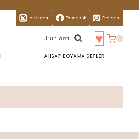
Instagram
Facebook
Pinterest
♥
Ürün ara...
0
I
AHŞAP BOYAMA SETLERI