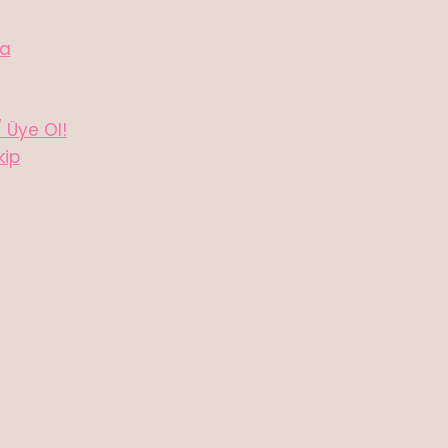
da
/ Üye Ol!
kip