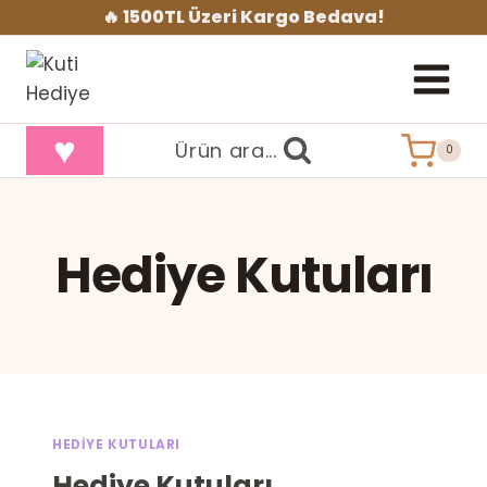
İçeriğe
🔥 1500TL Üzeri Kargo Bedava!
geç
♥
Ürün ara...
0
Hediye Kutuları
HEDIYE KUTULARI
Hediye Kutuları