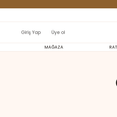
İçeriğe
geç
Buraya HTML ekle
Giriş Yap
Üye ol
MAĞAZA
RA