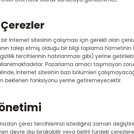
 Çerezler
 bir İnternet sitesinin çalışması için gerekli olan çerez
ıcının talep etmiş olduğu bir bilgi toplama hizmetinin
zlilik tercihlerinin hatırlanması gibi) yerine getirileb
ullanılmaktadırlar. Pazarlama amacı taşımayan zorun
inde, İnternet sitesinin bazı bölümleri çalışmayaca
en beklenen fonksiyonu yerine getiremeyecektir.
önetimi
nızdan çerez tercihlerinizi istediğiniz zaman değiştireb
 devre dışı bırakabilir veya belirli türdeki çerezlere