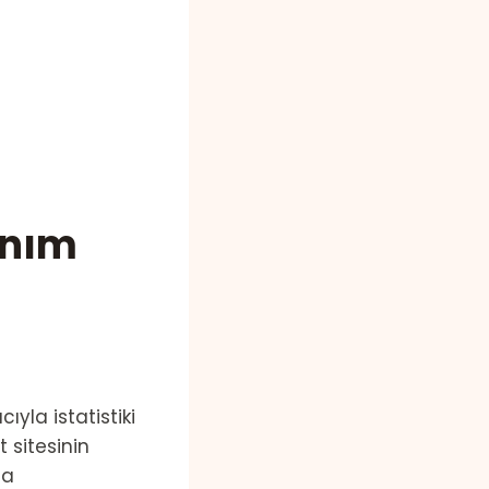
anım
ıyla istatistiki
 sitesinin
la