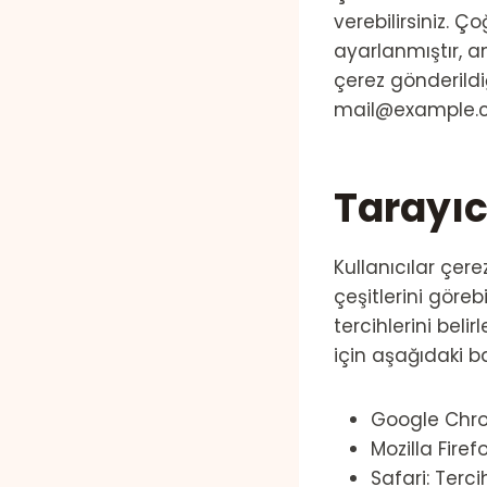
verebilirsiniz. Ç
ayarlanmıştır, an
çerez gönderildiğ
mail@example.co
Tarayıc
Kullanıcılar çer
çeşitlerini göre
tercihlerini beli
için aşağıdaki bağ
Google Chro
Mozilla Fire
Safari: Tercih