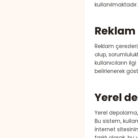
kullanılmaktadır.
Reklam 
Reklam çerezleri,
olup, sorumlulukl
kullanıcıların il
belirlenerek gös
Yerel d
Yerel depolama, İ
Bu sistem, kullan
İnternet sitesin
farklı olarak, b