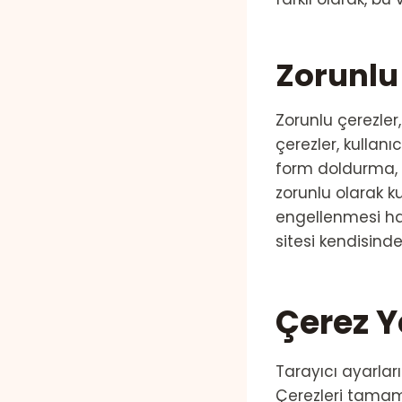
Zorunlu
Zorunlu çerezler,
çerezler, kullan
form doldurma, gi
zorunlu olarak k
engellenmesi hal
sitesi kendisind
Çerez Y
Tarayıcı ayarları
Çerezleri tamamen