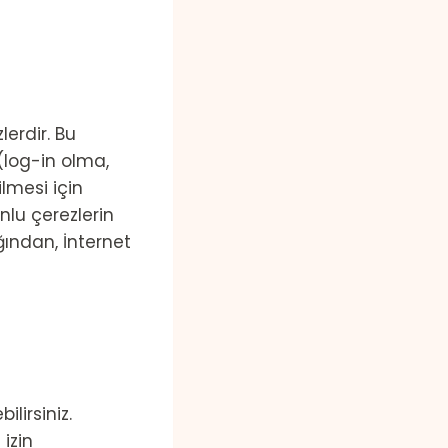
lerdir. Bu
 (log-in olma,
ilmesi için
lu çerezlerin
ğından, İnternet
ilirsiniz.
 izin