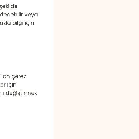
şekilde
ddedebilir veya
zla bilgi için
ılan çerez
er için
ını değiştirmek