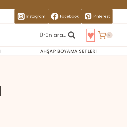
Instagram
Facebook
Pinterest
♥
Ürün ara...
0
I
AHŞAP BOYAMA SETLERI
ı