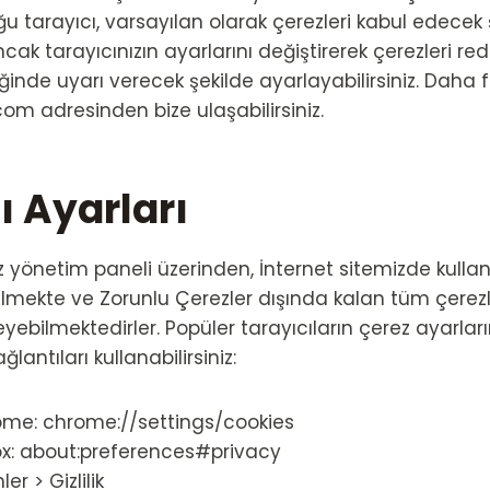
oğu tarayıcı, varsayılan olarak çerezleri kabul edecek 
cak tarayıcınızın ayarlarını değiştirerek çerezleri re
inde uyarı verecek şekilde ayarlayabilirsiniz. Daha fa
m adresinden bize ulaşabilirsiniz.
ı Ayarları
ez yönetim paneli üzerinden, İnternet sitemizde kullan
bilmekte ve Zorunlu Çerezler dışında kalan tüm çerezl
rleyebilmektedirler. Popüler tarayıcıların çerez ayarlar
lantıları kullanabilirsiniz:
me: chrome://settings/cookies
fox: about:preferences#privacy
ler > Gizlilik