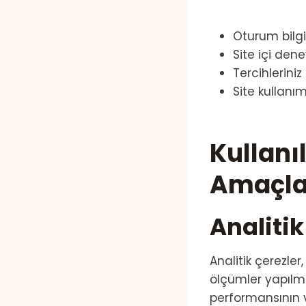
Oturum bilgil
Site içi deney
Tercihleriniz
Site kullanımı
Kullanı
Amaçla
Analitik
Analitik çerezler
ölçümler yapılma
performansının v