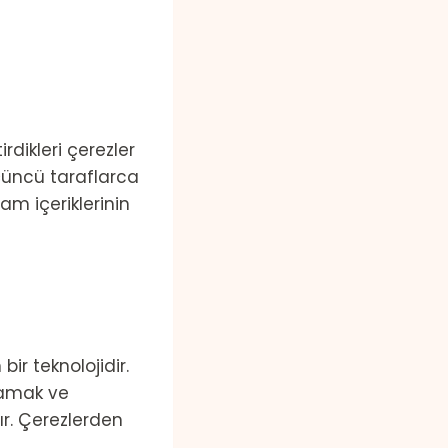
irdikleri çerezler
üçüncü taraflarca
lam içeriklerinin
ir teknolojidir.
klamak ve
ır. Çerezlerden