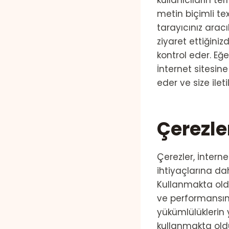
kullanıcıların t
metin biçimli text
tarayıcınız aracı
ziyaret ettiğiniz
kontrol eder. Eğe
İnternet sitesine
eder ve size ileti
Çerezle
Çerezler, İnterne
ihtiyaçlarına d
Kullanmakta olduğ
ve performansını 
yükümlülüklerin y
kullanmakta old