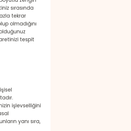
 boyutlu zengin
tiniz sırasında
hazla tekrar
 olup olmadığını
e olduğunuz
retinizi tespit
işisel
adır.
in işlevselliğini
asal
unların yanı sıra,