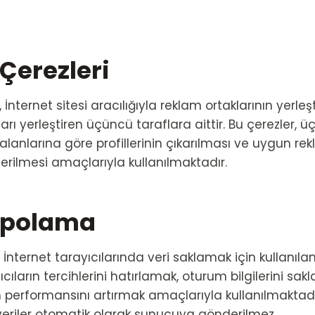
Çerezleri
 İnternet sitesi aracılığıyla reklam ortaklarının yerleşt
arı yerleştiren üçüncü taraflara aittir. Bu çerezler, 
gi alanlarına göre profillerinin çıkarılması ve uygun rek
terilmesi amaçlarıyla kullanılmaktadır.
epolama
nternet tarayıcılarında veri saklamak için kullanılan b
ıcıların tercihlerini hatırlamak, oturum bilgilerini sa
in performansını artırmak amaçlarıyla kullanılmaktad
u veriler otomatik olarak sunucuya gönderilmez.