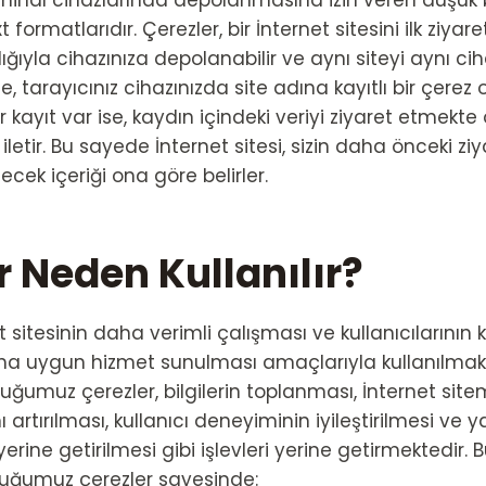
erminal cihazlarında depolanmasına izin veren düşük
 formatlarıdır. Çerezler, bir İnternet sitesini ilk ziyare
lığıyla cihazınıza depolanabilir ve aynı siteyi aynı ci
de, tarayıcınız cihazınızda site adına kayıtlı bir çerez
r kayıt var ise, kaydın içindeki veriyi ziyaret etmekt
 iletir. Bu sayede İnternet sitesi, sizin daha önceki ziya
lecek içeriği ona göre belirler.
r Neden Kullanılır?
t sitesinin daha verimli çalışması ve kullanıcılarının k
aha uygun hizmet sunulması amaçlarıyla kullanılmakt
umuz çerezler, bilgilerin toplanması, İnternet sitemiz
artırılması, kullanıcı deneyiminin iyileştirilmesi ve y
erine getirilmesi gibi işlevleri yerine getirmektedir. B
uğumuz çerezler sayesinde: