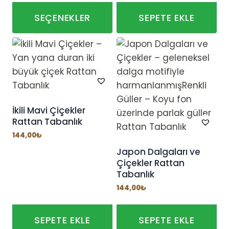
120,00₺
-
180,00₺
SEÇENEKLER
SEPETE EKLE
Bu
ürünün
birden
fazla
varyasyonu
var.
İkili Mavi Çiçekler
Rattan Tabanlık
Seçenekler
ürün
144,00
₺
sayfasından
Japon Dalgaları ve
Çiçekler Rattan
seçilebilir
Tabanlık
144,00
₺
SEPETE EKLE
SEPETE EKLE