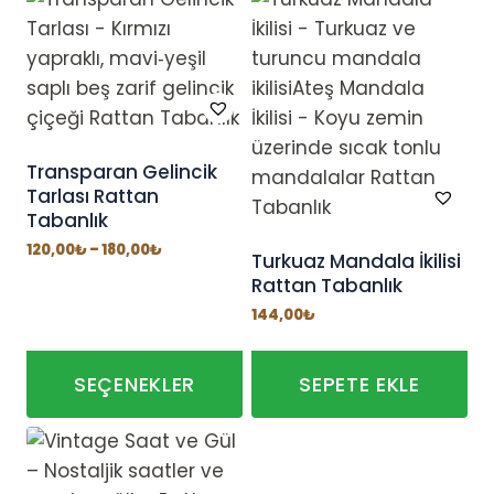
ürünün
birden
fazla
varyasyonu
var.
Seçenekler
Transparan Gelincik
Tarlası Rattan
ürün
Tabanlık
sayfasından
Fiyat
120,00
₺
–
180,00
₺
seçilebilir
Turkuaz Mandala İkilisi
aralığı:
120,00₺
Rattan Tabanlık
-
180,00₺
144,00
₺
SEÇENEKLER
SEPETE EKLE
Bu
ürünün
birden