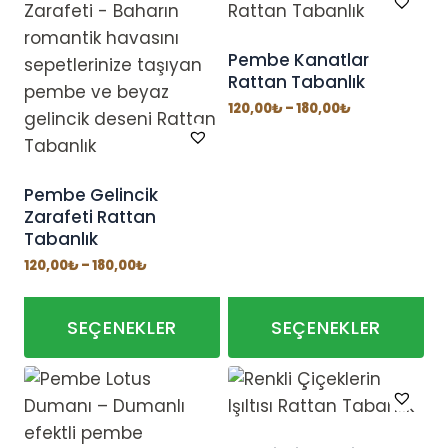
ürünün
birden
fazla
Pembe Kanatlar
Rattan Tabanlık
varyasyonu
var.
Fiyat
120,00
₺
–
180,00
₺
aralığı:
Seçenekler
120,00₺
-
ürün
180,00₺
sayfasından
Pembe Gelincik
Zarafeti Rattan
seçilebilir
Tabanlık
Fiyat
120,00
₺
–
180,00
₺
aralığı:
120,00₺
-
180,00₺
SEÇENEKLER
SEÇENEKLER
Bu
Bu
ürünün
ürünün
birden
birden