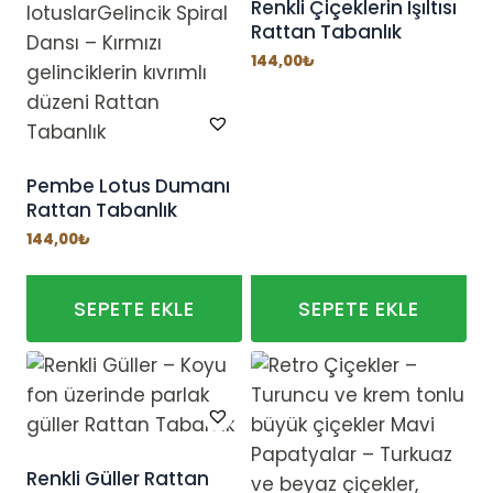
fazla
fazla
Renkli Çiçeklerin Işıltısı
Rattan Tabanlık
varyasyonu
varyasyonu
var.
var.
144,00
₺
Seçenekler
Seçenekler
ürün
ürün
sayfasından
sayfasından
seçilebilir
seçilebilir
Pembe Lotus Dumanı
Rattan Tabanlık
144,00
₺
SEPETE EKLE
SEPETE EKLE
Renkli Güller Rattan