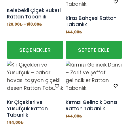
fazla
fazla
varyasyonu
varyasyonu
Kelebekli Çiçek Buketi
Rattan Tabanlık
var.
var.
Kiraz Bahçesi Rattan
Tabanlık
Seçenekler
Fiyat
Seçenekler
120,00
₺
–
180,00
₺
aralığı:
ürün
ürün
144,00
₺
120,00₺
-
sayfasından
sayfasından
180,00₺
seçilebilir
seçilebilir
SEÇENEKLER
SEPETE EKLE
Bu
ürünün
birden
fazla
varyasyonu
var.
Kır Çiçekleri ve
Kırmızı Gelincik Dansı
Yusufçuk Rattan
Rattan Tabanlık
Seçenekler
Tabanlık
ürün
144,00
₺
144,00
₺
sayfasından