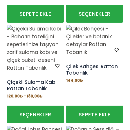
120,00₺
-
180,00₺
SEPETE EKLE
SEÇENEKLER
Bu
ürünün
birden
fazla
varyasyonu
var.
Çilek Bahçesi Rattan
Tabanlık
Seçenekler
ürün
144,00
₺
Çiçekli Sulama Kabı
Rattan Tabanlık
sayfasından
Fiyat
seçilebilir
120,00
₺
–
180,00
₺
aralığı:
120,00₺
-
180,00₺
SEÇENEKLER
SEPETE EKLE
Bu