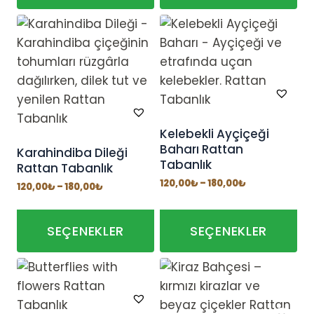
Kelebekli Ayçiçeği
Baharı Rattan
Karahindiba Dileği
Tabanlık
Rattan Tabanlık
Fiyat
120,00
₺
–
180,00
₺
Fiyat
120,00
₺
–
180,00
₺
aralığı:
aralığı:
120,00₺
120,00₺
-
-
180,00₺
180,00₺
SEÇENEKLER
SEÇENEKLER
Bu
Bu
ürünün
ürünün
birden
birden