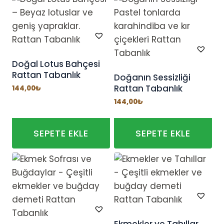
ürünün
birden
fazla
varyasyonu
var.
Doğal Lotus Bahçesi
Rattan Tabanlık
Seçenekler
Doğanın Sessizliği
Rattan Tabanlık
ürün
144,00
₺
sayfasından
144,00
₺
seçilebilir
SEPETE EKLE
SEPETE EKLE