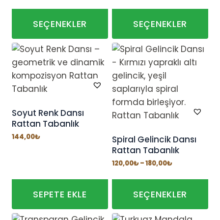
-
120,00₺
180,00₺
-
180,00₺
SEÇENEKLER
SEÇENEKLER
Bu
Bu
ürünün
ürünün
birden
birden
fazla
fazla
varyasyonu
varyasyonu
var.
var.
Soyut Renk Dansı
Rattan Tabanlık
Seçenekler
Seçenekler
ürün
ürün
144,00
₺
Spiral Gelincik Dansı
Rattan Tabanlık
sayfasından
sayfasından
seçilebilir
seçilebilir
Fiyat
120,00
₺
–
180,00
₺
aralığı:
120,00₺
-
180,00₺
SEPETE EKLE
SEÇENEKLER
Bu