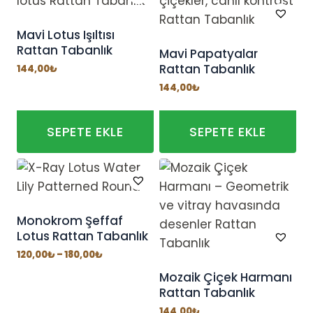
fazla
varyasyonu
Mavi Lotus Işıltısı
Rattan Tabanlık
var.
Mavi Papatyalar
Rattan Tabanlık
Seçenekler
144,00
₺
ürün
144,00
₺
sayfasından
seçilebilir
SEPETE EKLE
SEPETE EKLE
Monokrom Şeffaf
Lotus Rattan Tabanlık
Fiyat
120,00
₺
–
180,00
₺
aralığı:
120,00₺
Mozaik Çiçek Harmanı
-
Rattan Tabanlık
180,00₺
144,00
₺