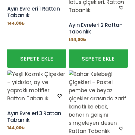
fazla
Ayın Evreleri 1 Rattan
Tabanlık
varyasyonu
var.
144,00
₺
Ayın Evreleri 2 Rattan
Tabanlık
Seçenekler
ürün
144,00
₺
sayfasından
seçilebilir
SEPETE EKLE
SEPETE EKLE
Ayın Evreleri 3 Rattan
Tabanlık
144,00
₺