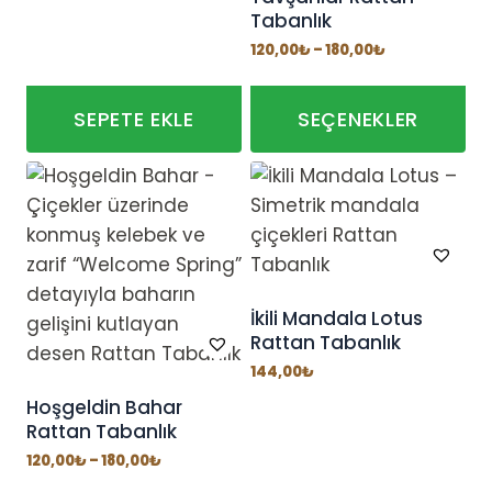
Tabanlık
Fiyat
120,00
₺
–
180,00
₺
aralığı:
120,00₺
-
180,00₺
SEPETE EKLE
SEÇENEKLER
Bu
ürünün
birden
fazla
varyasyonu
var.
İkili Mandala Lotus
Rattan Tabanlık
Seçenekler
ürün
144,00
₺
sayfasından
Hoşgeldin Bahar
Rattan Tabanlık
seçilebilir
Fiyat
120,00
₺
–
180,00
₺
aralığı: