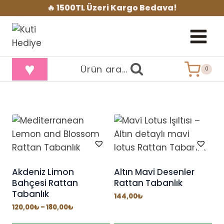
İçeriğe
🔥 1500TL Üzeri Kargo Bedava!
geç
♥
Ürün ara...
0
Akdeniz Limon
Altın Mavi Desenler
Bahçesi Rattan
Rattan Tabanlık
Tabanlık
144,00
₺
Fiyat
120,00
₺
–
180,00
₺
aralığı:
120,00₺