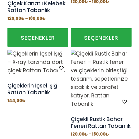
seçilebilir
Fiyat
120,00
₺
–
180,00
₺
Çiçek Kanatlı Kelebek
aralığı:
Rattan Tabanlık
120,00₺
-
Fiyat
120,00
₺
–
180,00
₺
180,00₺
aralığı:
120,00₺
-
180,00₺
SEÇENEKLER
SEÇENEKLER
Bu
Bu
ürünün
ürünün
birden
birden
fazla
fazla
varyasyonu
varyasyonu
Çiçeklerin İçsel Işığı
Rattan Tabanlık
var.
var.
Seçenekler
Seçenekler
144,00
₺
ürün
ürün
sayfasından
sayfasından
Çiçekli Rustik Bahar
Feneri Rattan Tabanlık
seçilebilir
seçilebilir
Fiyat
120,00
₺
–
180,00
₺
aralığı: