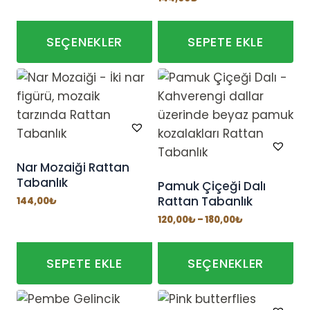
SEÇENEKLER
SEPETE EKLE
Bu
ürünün
birden
fazla
varyasyonu
var.
Nar Mozaiği Rattan
Tabanlık
Seçenekler
Pamuk Çiçeği Dalı
Rattan Tabanlık
ürün
144,00
₺
sayfasından
Fiyat
120,00
₺
–
180,00
₺
aralığı:
seçilebilir
120,00₺
-
180,00₺
SEPETE EKLE
SEÇENEKLER
Bu