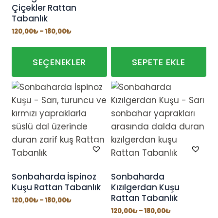
Çiçekler Rattan
Tabanlık
Fiyat
120,00
₺
–
180,00
₺
aralığı:
120,00₺
-
180,00₺
SEÇENEKLER
SEPETE EKLE
Bu
ürünün
birden
fazla
varyasyonu
var.
Seçenekler
ürün
Sonbaharda İspinoz
Sonbaharda
Kuşu Rattan Tabanlık
Kızılgerdan Kuşu
sayfasından
Rattan Tabanlık
seçilebilir
Fiyat
120,00
₺
–
180,00
₺
aralığı:
Fiyat
120,00
₺
–
180,00
₺
120,00₺
aralığı: