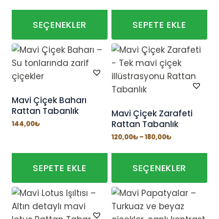
-
180,00₺
SEÇENEKLER
SEPETE EKLE
Bu
ürünün
birden
fazla
varyasyonu
Mavi Çiçek Baharı
Rattan Tabanlık
var.
Mavi Çiçek Zarafeti
Rattan Tabanlık
Seçenekler
144,00
₺
ürün
Fiyat
120,00
₺
–
180,00
₺
aralığı:
sayfasından
120,00₺
-
seçilebilir
180,00₺
SEPETE EKLE
SEÇENEKLER
Bu
ürünün
birden