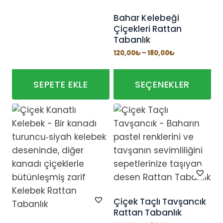
Bahar Kelebeği
Çiçekleri Rattan
Tabanlık
Fiyat
120,00
₺
–
180,00
₺
aralığı:
120,00₺
-
180,00₺
SEPETE EKLE
SEÇENEKLER
Bu
ürünün
birden
fazla
varyasyonu
var.
Seçenekler
ürün
Çiçek Taçlı Tavşancık
Rattan Tabanlık
sayfasından