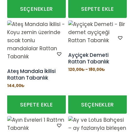
-
180,00₺
SEÇENEKLER
SEPETE EKLE
Bu
ürünün
birden
fazla
varyasyonu
Ayçiçek Demeti
Rattan Tabanlık
var.
Seçenekler
Fiyat
120,00
₺
–
180,00
₺
Ateş Mandala İkilisi
aralığı:
Rattan Tabanlık
ürün
120,00₺
-
sayfasından
144,00
₺
180,00₺
seçilebilir
SEPETE EKLE
SEÇENEKLER
Bu
ürünün
birden