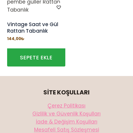
fazla
varyasyonu
var.
Vintage Saat ve Gül
Rattan Tabanlık
Seçenekler
ürün
144,00
₺
sayfasından
seçilebilir
SEPETE EKLE
SİTE KOŞULLARI
Çerez Politikası
Gizlilik ve Güvenlik Koşulları
İade & Değişim Koşulları
Mesafeli Satış Sözleşmesi