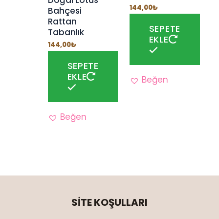
Doğal Lotus
144,00
₺
Bahçesi
Rattan
SEPETE
Tabanlık
EKLE
144,00
₺
SEPETE
EKLE
Beğen
Beğen
SİTE KOŞULLARI