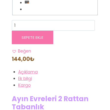
Ayın
Evreleri
2
SEPETE EKLE
Rattan
Tabanlık
Beğen
adet
144,00
₺
Açıklama
Ek bilgi
Kargo
Ayın Evreleri 2 Rattan
Tabanlık