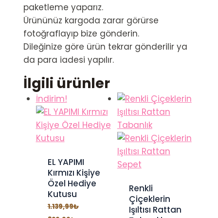
paketleme yaparız.
Ürününüz kargoda zarar görürse
fotoğraflayıp bize gönderin.
Dileğinize göre ürün tekrar gönderilir ya
da para iadesi yapılır.
İlgili ürünler
İndirim!
EL YAPIMI
Kırmızı Kişiye
Özel Hediye
Renkli
Kutusu
Çiçeklerin
1.139,99
₺
Işıltısı Rattan
Orijinal
Şu