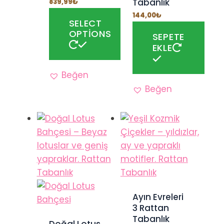
Tabanlık
839,99
₺
fiyat:
andaki
1.139,99₺.
fiyat:
144,00
₺
839,99₺.
SELECT
OPTIONS
SEPETE
EKLE
Beğen
Beğen
Ayın Evreleri
3 Rattan
Tabanlık