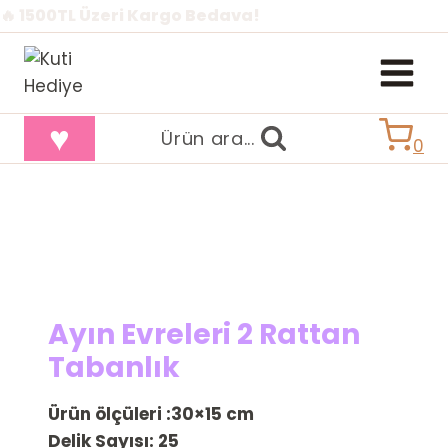
İçeriğe
🔥 1500TL Üzeri Kargo Bedava!
geç
♥
Ürün ara...
0
Ayın Evreleri 2 Rattan
Tabanlık
Ürün ölçüleri :30×15 cm
Delik Sayısı: 25