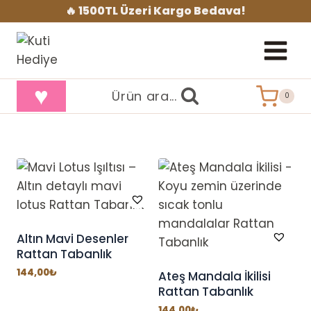
İçeriğe
🔥 1500TL Üzeri Kargo Bedava!
geç
♥
Ürün ara...
0
Altın Mavi Desenler
Rattan Tabanlık
144,00
₺
Ateş Mandala İkilisi
Rattan Tabanlık
144,00
₺