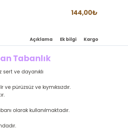
Rattan
Tabanlık
144,00
₺
adet
Açıklama
Ek bilgi
Kargo
tan Tabanlık
 sert ve dayanıklı
ve pürüzsüz ve kıymıksızdır.
r.
banı olarak kullanılmaktadır.
mdadır.