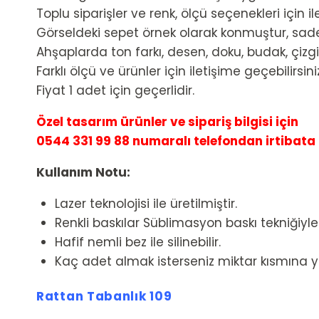
Toplu siparişler ve renk, ölçü seçenekleri için il
Görseldeki sepet örnek olarak konmuştur, sade
Ahşaplarda ton farkı, desen, doku, budak, çizgi 
Farklı ölçü ve ürünler için iletişime geçebilirsini
Fiyat 1 adet için geçerlidir.
Özel tasarım ürünler ve sipariş bilgisi için
0544 331 99 88 numaralı telefondan irtibata g
Kullanım Notu:
Lazer teknolojisi ile üretilmiştir.
Renkli baskılar Süblimasyon baskı tekniğiyle
Hafif nemli bez ile silinebilir.
Kaç adet almak isterseniz miktar kısmına yaz
Rattan Tabanlık 109