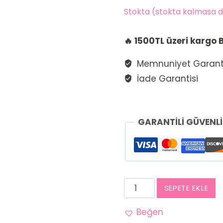
Stokta (stokta kalmasa da 
🔥 1500TL üzeri kargo
Memnuniyet Garanti
İade Garantisi
GARANTİLİ GÜVENL
Mozaik
SEPETE EKLE
Çiçek
Harmanı
Beğen