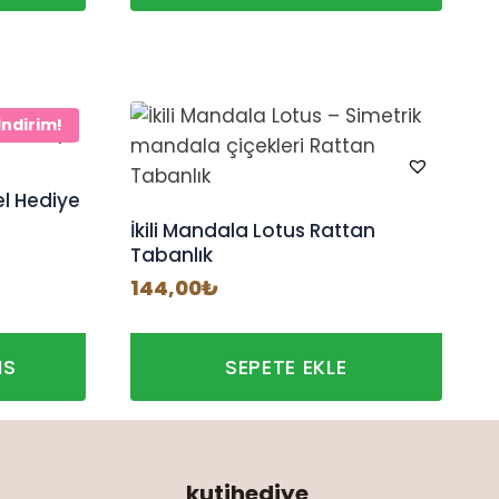
İndirim!
l Hediye
İkili Mandala Lotus Rattan
Tabanlık
ki
144,00
₺
:
9₺.
NS
SEPETE EKLE
kutihediye