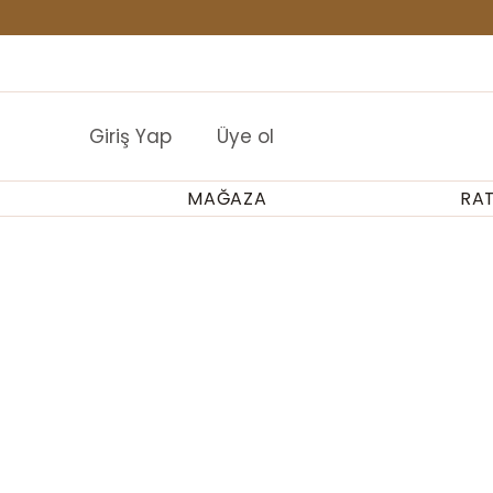
İçeriğe
geç
Buraya HTML ekle
Giriş Yap
Üye ol
MAĞAZA
RA