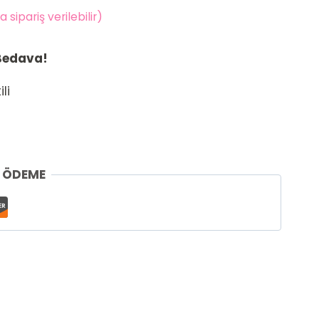
sipariş verilebilir)
 Bedava!
li
İ ÖDEME