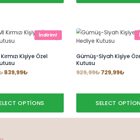
İndirim!
 Kırmızı Kişiye Özel
Gümüş-Siyah Kişiye Öze
utusu
Kutusu
Orijinal
Şu
Orijinal
Şu
₺
839,99
₺
929,99
₺
729,99
₺
fiyat:
andaki
fiyat:
anda
1.139,99₺.
fiyat:
929,99₺.
fiyat
839,99₺.
729,9
ELECT OPTIONS
SELECT OPTIO
da