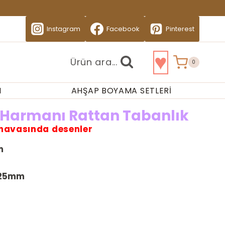
Instagram
Facebook
Pinterest
♥
Ürün ara...
0
I
AHŞAP BOYAMA SETLERI
 Harmanı Rattan Tabanlık
 havasında desenler
m
25mm