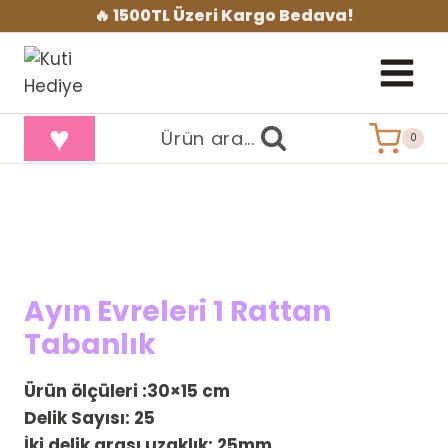
İçeriğe
🔥 1500TL Üzeri Kargo Bedava!
geç
♥
Ürün ara...
0
Ayın Evreleri 1 Rattan
Tabanlık
Ürün ölçüleri :30×15 cm
Delik Sayısı: 25
İki delik arası uzaklık:
25mm