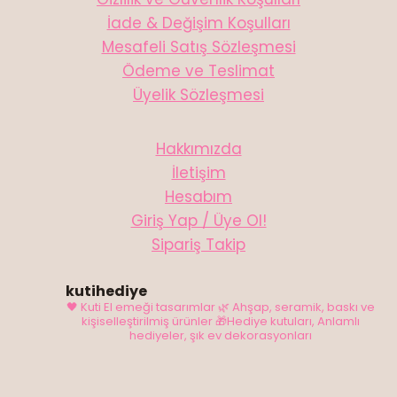
İade & Değişim Koşulları
Mesafeli Satış Sözleşmesi
Ödeme ve Teslimat
Üyelik Sözleşmesi
Hakkımızda
İletişim
Hesabım
Giriş Yap / Üye Ol!
Sipariş Takip
kutihediye
🖤 Kuti El emeği tasarımlar
🌿 Ahşap, seramik, baskı ve
kişiselleştirilmiş ürünler
🎁Hediye kutuları, Anlamlı
hediyeler, şık ev dekorasyonları