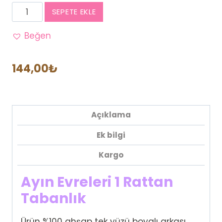
Ayın
SEPETE EKLE
Evreleri
1
Beğen
Rattan
Tabanlık
144,00
₺
adet
Açıklama
Ek bilgi
Kargo
Ayın Evreleri 1 Rattan
Tabanlık
Ürün %100 ahşap tek yüzü boyalı arkası