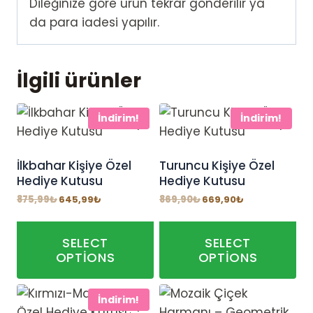
Dileğinize göre ürün tekrar gönderilir ya
da para iadesi yapılır.
İlgili ürünler
İndirim!
İndirim!
İlkbahar Kişiye Özel
Turuncu Kişiye Özel
Hediye Kutusu
Hediye Kutusu
Orijinal
Şu
Orijinal
Şu
875,99
₺
645,99
₺
869,90
₺
669,90
₺
fiyat:
andaki
fiyat:
andaki
875,99₺.
fiyat:
869,90₺.
fiyat:
645,99₺.
669,90₺.
SELECT
SELECT
OPTIONS
OPTIONS
İndirim!