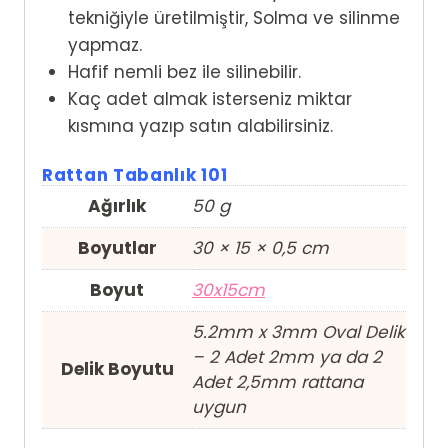
tekniğiyle üretilmiştir, Solma ve silinme
yapmaz.
Hafif nemli bez ile silinebilir.
Kaç adet almak isterseniz miktar
kısmına yazıp satın alabilirsiniz.
Rattan Tabanlık 101
Ağırlık
50 g
Boyutlar
30 × 15 × 0,5 cm
Boyut
30x15cm
5.2mm x 3mm Oval Delik
– 2 Adet 2mm ya da 2
Delik Boyutu
Adet 2,5mm rattana
uygun