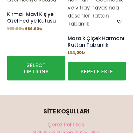
Kırmızı-Mavi Kişiye
Özel Hediye Kutusu
Orijinal
Şu
889,90
₺
689,90
₺
fiyat:
andaki
889,90₺.
fiyat:
Mozaik Çiçek Harmanı
689,90₺.
Rattan Tabanlık
144,00
₺
SELECT
OPTIONS
SEPETE EKLE
SİTE KOŞULLARI
Çerez Politikası
Gizlilik ve Güvenlik Koşulları