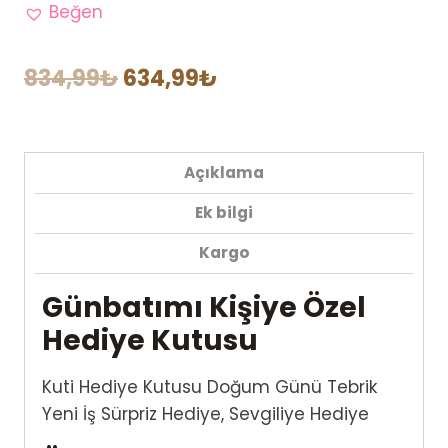
Kutusu
Beğen
adet
Orijinal
Şu
834,99
₺
634,99
₺
fiyat:
andaki
834,99₺.
fiyat:
Açıklama
634,99₺.
Ek bilgi
Kargo
Günbatımı Kişiye Özel
Hediye Kutusu
Kuti Hediye Kutusu Doğum Günü Tebrik
Yeni İş Sürpriz Hediye, Sevgiliye Hediye