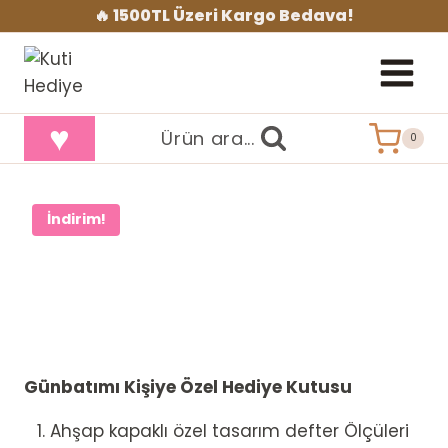
İçeriğe
🔥 1500TL Üzeri Kargo Bedava!
geç
♥
Ürün ara...
0
İndirim!
Günbatımı Kişiye Özel Hediye Kutusu
Ahşap kapaklı özel tasarım defter Ölçüleri