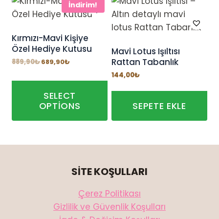
İndirim!
Kırmızı-Mavi Kişiye
Özel Hediye Kutusu
Mavi Lotus Işıltısı
Rattan Tabanlık
Orijinal
Şu
889,90
₺
689,90
₺
fiyat:
andaki
144,00
₺
889,90₺.
fiyat:
689,90₺.
SELECT
OPTIONS
SEPETE EKLE
SİTE KOŞULLARI
Çerez Politikası
Gizlilik ve Güvenlik Koşulları