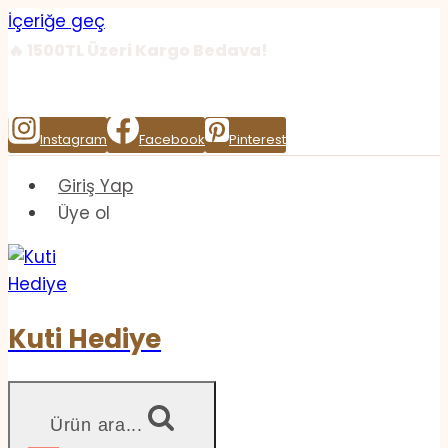
İçeriğe geç
🔥 1500TL Üzeri Kargo Bedava!
Buraya HTML ekle
Instagram
Facebook
Pinterest
Giriş Yap
Üye ol
Kuti Hediye
Ürün ara...