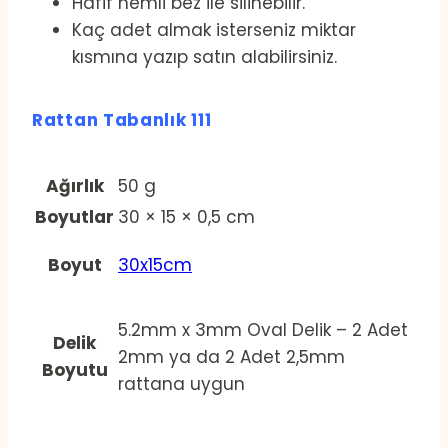
Hafif nemli bez ile silinebilir.
Kaç adet almak isterseniz miktar
kısmına yazıp satın alabilirsiniz.
Rattan Tabanlık 111
Ağırlık
50 g
Boyutlar
30 × 15 × 0,5 cm
Boyut
30x15cm
5.2mm x 3mm Oval Delik – 2 Adet
Delik
2mm ya da 2 Adet 2,5mm
Boyutu
rattana uygun