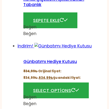
Tabanlık
144,00
₺
SEPETE EKLE
Beğen
Beğen
İndirim!
Günbatımı Hediye Kutusu
834,99
₺
Orijinal fiyat:
834,99₺.
634,99
₺
Şu andaki fiyat:
634,99₺.
SELECT OPTIONS
Beğen
Beğen