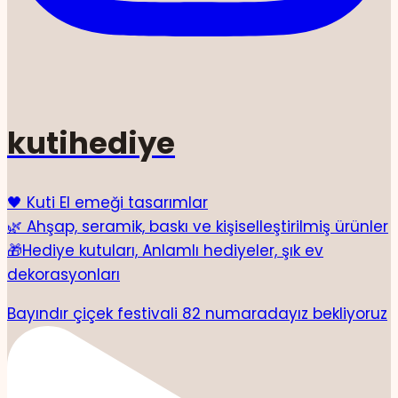
kutihediye
🖤 Kuti El emeği tasarımlar
🌿 Ahşap, seramik, baskı ve kişiselleştirilmiş ürünler
🎁Hediye kutuları, Anlamlı hediyeler, şık ev
dekorasyonları
Bayındır çiçek festivali 82 numaradayız bekliyoruz