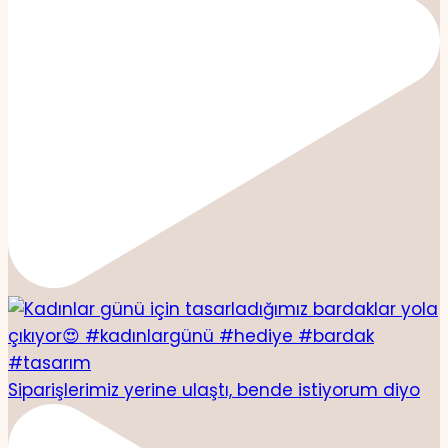
Siparişlerimiz yerine ulaştı, bende istiyorum diyo