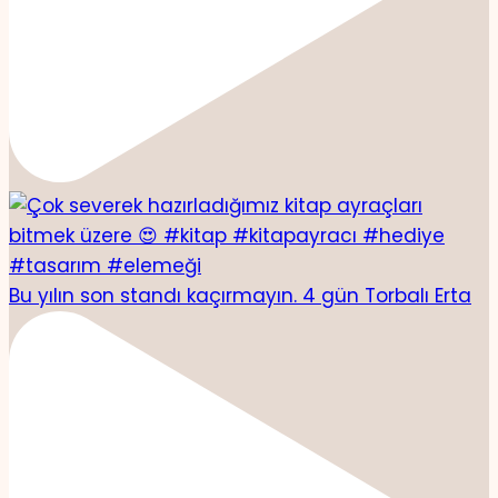
Bu yılın son standı kaçırmayın. 4 gün Torbalı Erta