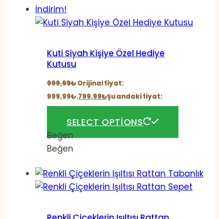
İndirim!
Kuti Siyah Kişiye Özel Hediye
Kutusu
999,99
₺
Orijinal fiyat:
999,99₺.
799,99
₺
Şu andaki fiyat:
799,99₺.
SELECT OPTIONS
Beğen
Beğen
Renkli Çiçeklerin Işıltısı Rattan