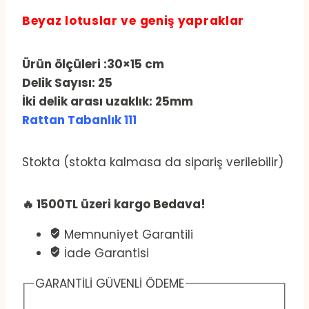
Beyaz lotuslar ve geniş yapraklar
Ürün ölçüleri :30×15 cm
Delik Sayısı: 25
İki delik arası uzaklık:
25mm
Rattan Tabanlık 111
Stokta (stokta kalmasa da sipariş verilebilir)
🔥 1500TL üzeri kargo Bedava!
Memnuniyet Garantili
İade Garantisi
GARANTİLİ GÜVENLİ ÖDEME