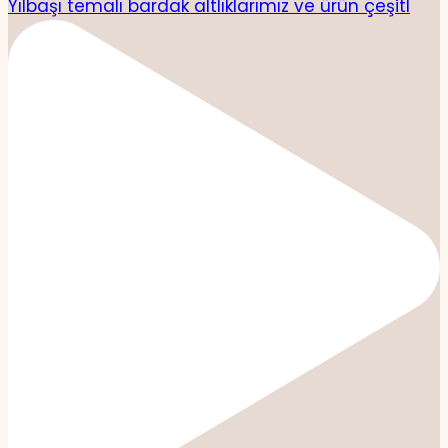
Yılbaşı temalı bardak altlıklarımız ve ürün çeşitl