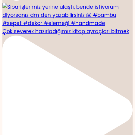
Çok severek hazırladığımız kitap ayraçları bitmek