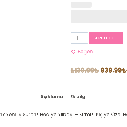
EL
SEPETE EKLE
YAPIMI
Kırmızı
Beğen
Kişiye
Özel
Orijinal
1.139,99
₺
839,99
₺
Hediye
fiyat:
Kutusu
1.139,99
adet
Açıklama
Ek bilgi
Yeni İş Sürpriz Hediye Yılbaşı – Kırmızı Kişiye Özel 