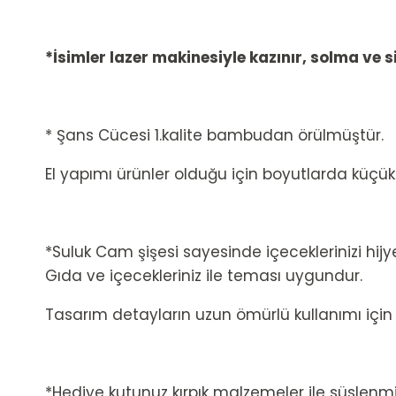
*İsimler lazer makinesiyle kazınır, solma ve 
* Şans Cücesi 1.kalite bambudan örülmüştür.
El yapımı ürünler olduğu için boyutlarda küçük de
*Suluk Cam şişesi sayesinde içeceklerinizi hijye
Gıda ve içecekleriniz ile teması uygundur.
Tasarım detayların uzun ömürlü kullanımı için
*Hediye kutunuz kırpık malzemeler ile süslenmiş