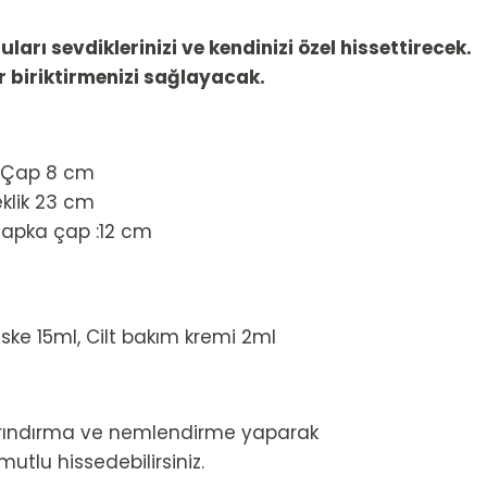
ları sevdiklerinizi ve kendinizi özel hissettirecek.
r biriktirmenizi sağlayacak.
, Çap 8 cm
klik 23 cm
 Şapka çap :12 cm
aske 15ml, Cilt bakım kremi 2ml
 arındırma ve nemlendirme yaparak
utlu hissedebilirsiniz.