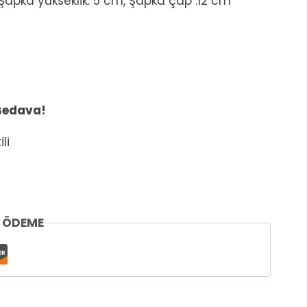
Şapka yükseklik: 5 cm, Şapka çap :12 cm
 Bedava!
li
İ ÖDEME