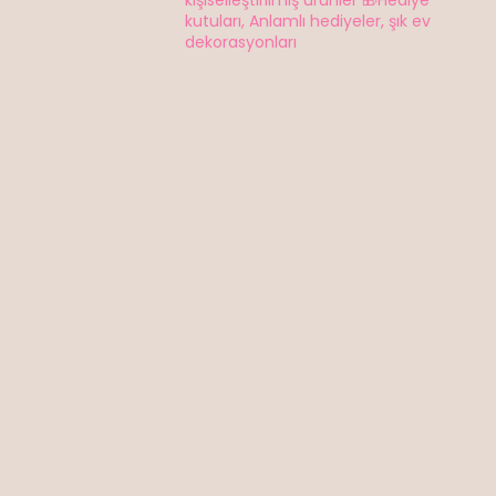
kişiselleştirilmiş ürünler
🎁Hediye
kutuları, Anlamlı hediyeler, şık ev
dekorasyonları