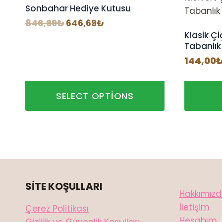
Sonbahar Hediye Kutusu
Orijinal
Şu
846,69
₺
646,69
₺
fiyat:
andaki
Klasik Çi
846,69₺.
fiyat:
Tabanlık
646,69₺.
144,00
SELECT OPTIONS
SİTE KOŞULLARI
Hakkımız
İletişim
Çerez Politikası
Hesabım