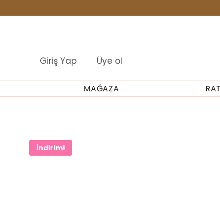
İçeriğe
geç
Buraya HTML ekle
Giriş Yap
Üye ol
MAĞAZA
RA
İndirim!