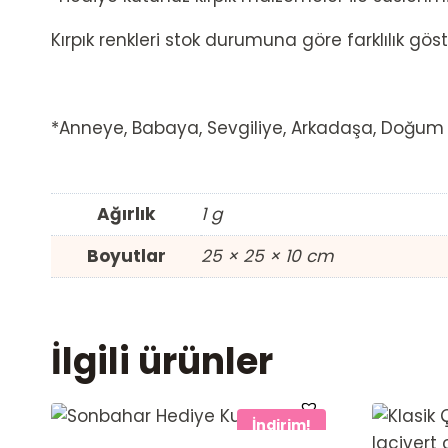
Kırpık renkleri stok durumuna göre farklılık göste
*Anneye, Babaya, Sevgiliye, Arkadaşa, Doğum Gü
Ağırlık
1 g
Boyutlar
25 × 25 × 10 cm
İlgili ürünler
İndirim!