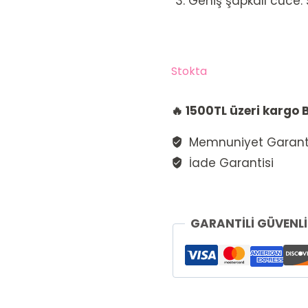
Geniş şapkalı cüce: 
Stokta
🔥 1500TL üzeri kargo
Memnuniyet Garanti
İade Garantisi
GARANTİLİ GÜVENL