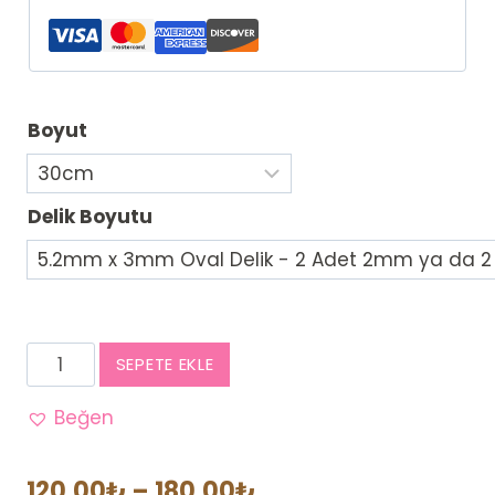
Boyut
Delik Boyutu
Limonlu
SEPETE EKLE
Çay
Keyfi
Beğen
Rattan
Tabanlık
Fiyat
120,00
₺
–
180,00
₺