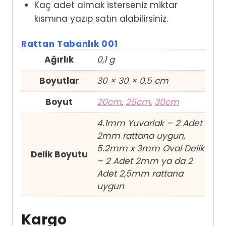
Kaç adet almak isterseniz miktar
kısmına yazıp satın alabilirsiniz.
Rattan Tabanlık 001
Ağırlık
0,1 g
Boyutlar
30 × 30 × 0,5 cm
Boyut
20cm
,
25cm
,
30cm
4.1mm Yuvarlak – 2 Adet
2mm rattana uygun,
5.2mm x 3mm Oval Delik
Delik Boyutu
– 2 Adet 2mm ya da 2
Adet 2,5mm rattana
uygun
Kargo