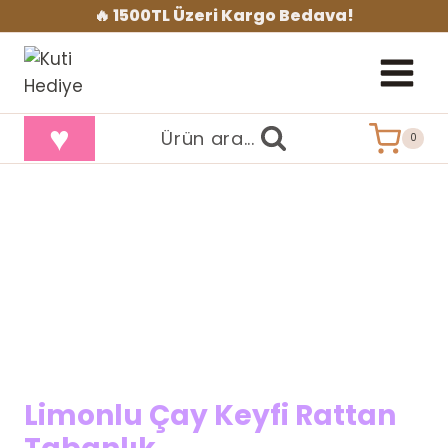
İçeriğe
🔥 1500TL Üzeri Kargo Bedava!
geç
♥
Ürün ara...
0
Limonlu Çay Keyfi Rattan