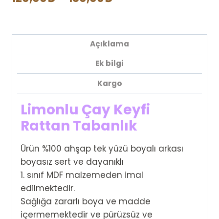
adet
aralığı:
120,00₺
Açıklama
-
Ek bilgi
180,00₺
Kargo
Limonlu Çay Keyfi
Rattan Tabanlık
Ürün %100 ahşap tek yüzü boyalı arkası
boyasız sert ve dayanıklı
1. sınıf MDF malzemeden imal
edilmektedir.
Sağlığa zararlı boya ve madde
içermemektedir ve pürüzsüz ve