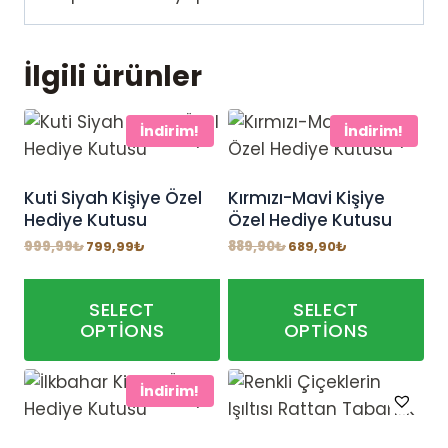
İlgili ürünler
İndirim!
İndirim!
Kuti Siyah Kişiye Özel
Kırmızı-Mavi Kişiye
Hediye Kutusu
Özel Hediye Kutusu
Orijinal
Şu
Orijinal
Şu
999,99
₺
799,99
₺
889,90
₺
689,90
₺
fiyat:
andaki
fiyat:
andaki
999,99₺.
fiyat:
889,90₺.
fiyat:
799,99₺.
689,90₺.
SELECT
SELECT
OPTIONS
OPTIONS
İndirim!