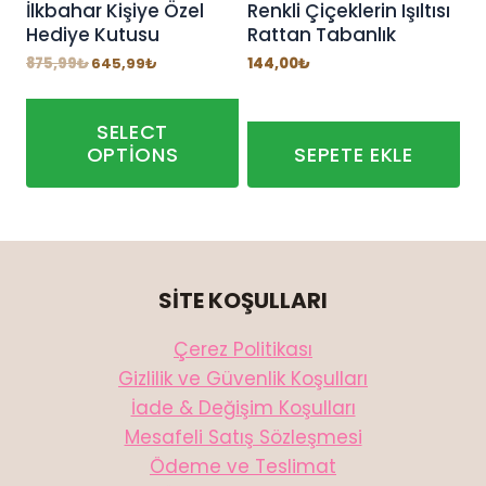
İlkbahar Kişiye Özel
Renkli Çiçeklerin Işıltısı
Hediye Kutusu
Rattan Tabanlık
Orijinal
Şu
875,99
₺
645,99
₺
144,00
₺
fiyat:
andaki
875,99₺.
fiyat:
645,99₺.
SELECT
OPTIONS
SEPETE EKLE
SİTE KOŞULLARI
Çerez Politikası
Gizlilik ve Güvenlik Koşulları
İade & Değişim Koşulları
Mesafeli Satış Sözleşmesi
Ödeme ve Teslimat