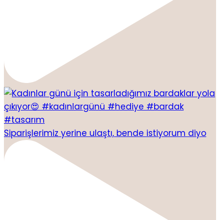
Siparişlerimiz yerine ulaştı, bende istiyorum diyo