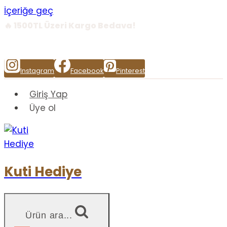
İçeriğe geç
🔥 1500TL Üzeri Kargo Bedava!
Buraya HTML ekle
Instagram
Facebook
Pinterest
Giriş Yap
Üye ol
Kuti Hediye
Ürün ara...