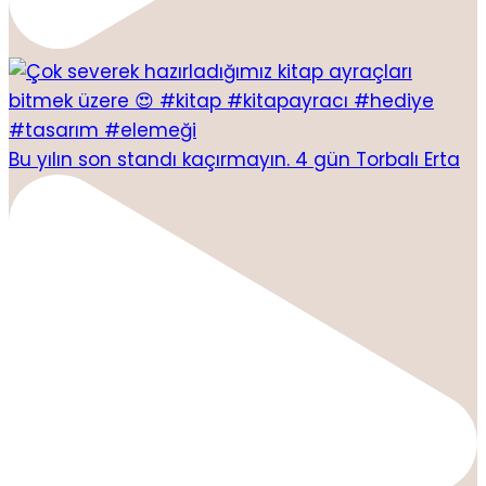
Bu yılın son standı kaçırmayın. 4 gün Torbalı Erta