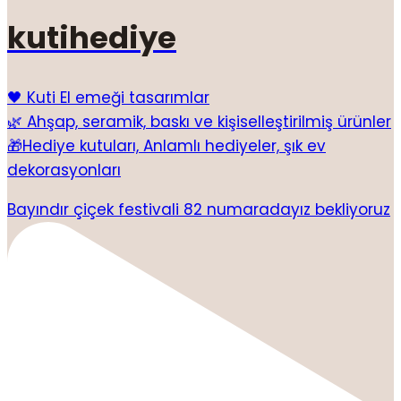
kutihediye
🖤 Kuti El emeği tasarımlar
🌿 Ahşap, seramik, baskı ve kişiselleştirilmiş ürünler
🎁Hediye kutuları, Anlamlı hediyeler, şık ev
dekorasyonları
Bayındır çiçek festivali 82 numaradayız bekliyoruz