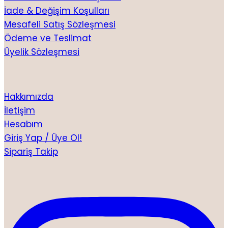
İade & Değişim Koşulları
Mesafeli Satış Sözleşmesi
Ödeme ve Teslimat
Üyelik Sözleşmesi
Hakkımızda
İletişim
Hesabım
Giriş Yap / Üye Ol!
Sipariş Takip